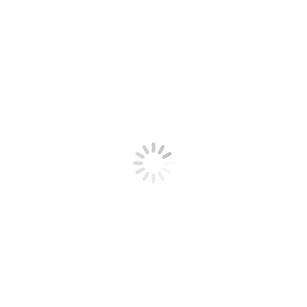
Pourquoi vos emails vous parlent de «
pixels de suivi »
Lire L'article